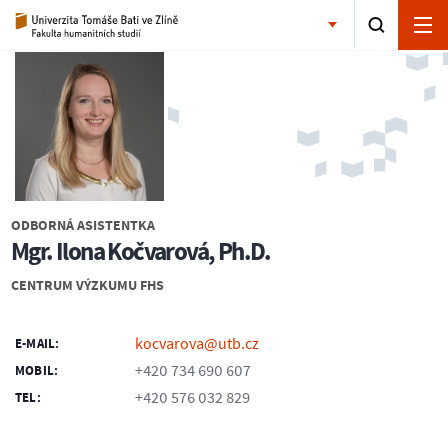
ODBORNÁ ASISTENTKA
Mgr. Ilona Kočvarová, Ph.D.
CENTRUM VÝZKUMU FHS
kocvarova@utb.cz
E-MAIL:
+420 734 690 607
MOBIL:
+420 576 032 829
TEL: