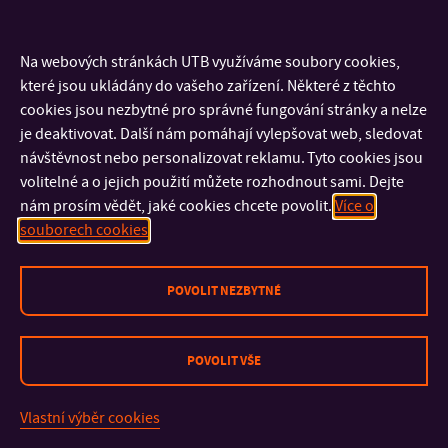
Humanitních studií, Ústav pedagogických věd
2008-2012: středoškolská pedagožka
Na webových stránkách UTB využíváme soubory cookies,
které jsou ukládány do vašeho zařízení. Některé z těchto
Členství v organizacích
cookies jsou nezbytné pro správné fungování stránky a nelze
je deaktivovat. Další nám pomáhají vylepšovat web, sledovat
Česká asociace pedagogického výzkumu
návštěvnost nebo personalizovat reklamu. Tyto cookies jsou
volitelné a o jejich použití můžete rozhodnout sami. Dejte
Česká pedagogická společnost
nám prosím vědět, jaké cookies chcete povolit.
Více o
souborech cookies
Členství v orgánech
POVOLIT NEZBYTNÉ
Odborný orgán hodnotitelů Rady pro výzkum, vývoj a
inovace
POVOLIT VŠE
Vlastní výběr cookies
KONTAKT