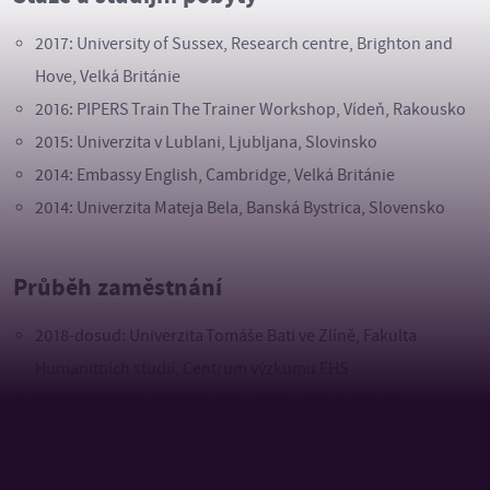
2017: University of Sussex, Research centre, Brighton and
Hove, Velká Británie
2016: PIPERS Train The Trainer Workshop, Vídeň, Rakousko
2015: Univerzita v Lublani, Ljubljana, Slovinsko
2014: Embassy English, Cambridge, Velká Británie
2014: Univerzita Mateja Bela, Banská Bystrica, Slovensko
Průběh zaměstnání
2018-dosud: Univerzita Tomáše Bati ve Zlíně, Fakulta
Humanitních studií, Centrum výzkumu FHS
2013-2017: Univerzita Tomáše Bati ve Zlíně, Fakulta
Humanitních studií, Ústav školní pedagogiky
2012-2013: Univerzita Tomáše Bati ve Zlíně, Fakulta