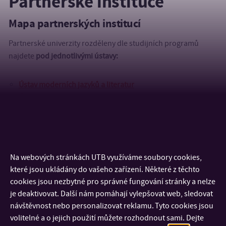
Partnerské instituce
Mapa partnerských institucí
Partnerské univerzity rozděleny dle studijních programů
najdete
pod jednotlivými ústavy:
Ústav moderních jazyků a literatur
Ú
stav školní pedagogiky
Ústav pedagogických věd
Ústav zdravotnických věd
Doktorský studijní program – Pedagogika
Na webových stránkách UTB využíváme soubory cookies,
které jsou ukládány do vašeho zařízení. Některé z těchto
cookies jsou nezbytné pro správné fungování stránky a nelze
je deaktivovat. Další nám pomáhají vylepšovat web, sledovat
návštěvnost nebo personalizovat reklamu. Tyto cookies jsou
volitelné a o jejich použití můžete rozhodnout sami. Dejte