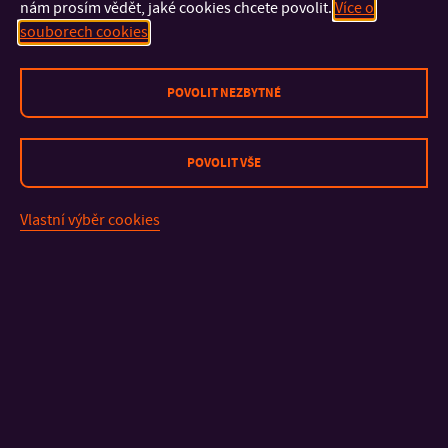
nám prosím vědět, jaké cookies chcete povolit.
Více o
souborech cookies
POVOLIT NEZBYTNÉ
KONTAKT
POVOLIT VŠE
DŮLEŽITÉ INFORMACE
Vlastní výběr cookies
FAKULTY A SOUČÁSTI
RYCHLÉ ODKAZY
Mapa stránek