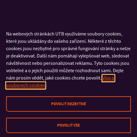
dovednosti pro prezentaci výsledků vědeckého bádání v
odborné komunitě (dovednost referovat a diskutovat na
tuzemských a mezinárodních konferencích, psát
odborné texty);
Na webových stránkách UTB využíváme soubory cookies,
postoje, hodnoty výzkumníka a schopnost identifikovat
které jsou ukládány do vašeho zařízení. Některé z těchto
se s profesní rolí vědeckého pracovníka (vědecká
cookies jsou nezbytné pro správné fungování stránky a nelze
socializace).
je deaktivovat. Další nám pomáhají vylepšovat web, sledovat
návštěvnost nebo personalizovat reklamu. Tyto cookies jsou
Výstupní kompetence:
volitelné a o jejich použití můžete rozhodnout sami. Dejte
schopnost porozumět teoretickým trendům a kriticky
nám prosím vědět, jaké cookies chcete povolit.
Více o
analyzovat koncepce v pedagogice;
souborech cookies
schopnost samostatně řešit teoretické a metodologické
problémy v pedagogice;
POVOLIT NEZBYTNÉ
schopnost samostatně projektovat a realizovat
empirické výzkumy, interpretovat jejich výsledky
a hledat aplikační uplatnění;
POVOLIT VŠE
schopnost publikovat v odborných časopisech a aktivně
vystupovat na domácích i zahraničních vědeckých