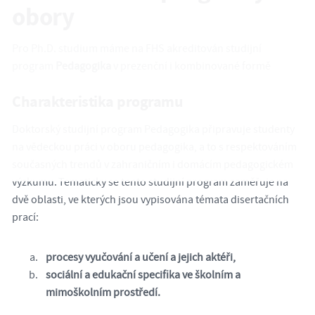
obory
Pro Ph.D. studium máme na FHS akreditován studijní
program
Pedagogika
v prezenční i kombinované formě
Charakteristika programu
Doktorský studijní program Pedagogika připravuje studenty
na vědeckou práci v oboru pedagogika, a to s respektováním
současných trendů v zahraničním i domácím pedagogickém
výzkumu. Tematicky se tento studijní program zaměřuje na
dvě oblasti, ve kterých jsou vypisována témata disertačních
prací:
procesy vyučování a učení a jejich aktéři,
sociální a edukační specifika ve školním a
mimoškolním prostředí.