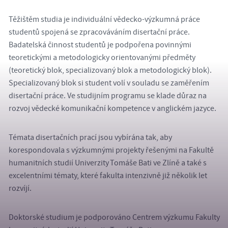
Těžištěm studia je individuální vědecko-výzkumná práce
studentů spojená se zpracováváním disertační práce.
Badatelská činnost studentů je podpořena povinnými
teoretickými a metodologicky orientovanými předměty
(teoretický blok, specializovaný blok a metodologický blok).
Specializovaný blok si student volí v souladu se zaměřením
disertační práce. Ve studijním programu se klade důraz na
rozvoj vědecké komunikační kompetence v anglickém jazyce.
Témata disertačních prací jsou vybírána tak, aby
korespondovala s výzkumnými projekty řešenými na Fakultě
humanitních studií Univerzity Tomáše Bati ve Zlíně a také s
excelentními tématy, které fakulta intenzivně již několik let
rozvíjí.
Doktorské studium je podporováno Centrem výzkumu Fakulty