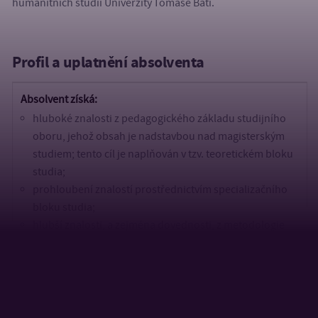
humanitních studií Univerzity Tomáše Bati.
Profil a uplatnění absolventa
Absolvent získá:
hluboké znalosti z pedagogického základu studijního
oboru, jehož obsah je nadstavbou nad magisterským
studiem; tento cíl je naplňován v tzv. teoretickém bloku
studia;
prohloubení znalostí prostřednictvím specializačního
bloku studia;
hlubší znalosti, a zejména dovednosti, z metodologie
pedagogického výzkumu; tento cíl je naplňován v tzv.
metodologickém bloku studia;
komunikační dovednosti v anglickém jazyce zaměřené
na recepci a produkci odborného textu v ústní
a písemné formě;