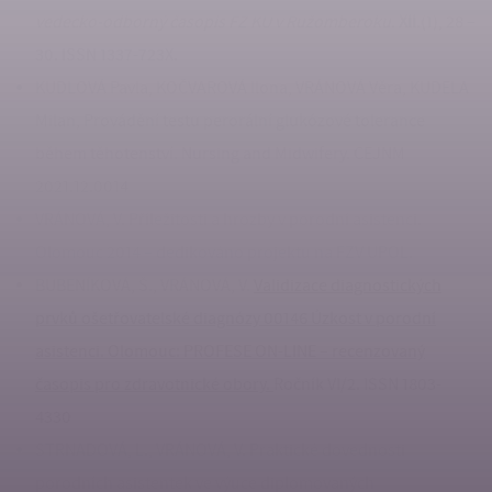
vedecko-odborný časopis FZ KU v Ružomberoku.
XII
.(1), 28 –
30. ISSN 1337-723X.
KUDLOVÁ Pavla, KOČVAROVÁ Ilona, VRÁNOVÁ Věra, KUDELA
Milan, Provádění testu perorální glukózové tolerance
během těhotenství. Nursing and Midwifery. CEJNM
2021.12.0014
VRÁNOVÁ, V. Příležitosti a hrozby v porodní asistenci.
Olomouc 2014 – dedikováno projektu na FZV UPOL.
BUBENÍKOVÁ, Š., VRÁNOVÁ, V.
Validizace diagnostických
prvků ošetřovatelské diagnózy 00146 Úzkost v porodní
asistenci. Olomouc: PROFESE ON-LINE – recenzovaný
časopis pro zdravotnické obory.
Ročník VI/2. ISSN 1803-
4330
STRNADOVÁ, L., VRÁNOVÁ, V. Praktické dovednosti
porodních asistentek ve výuce diplomovaných