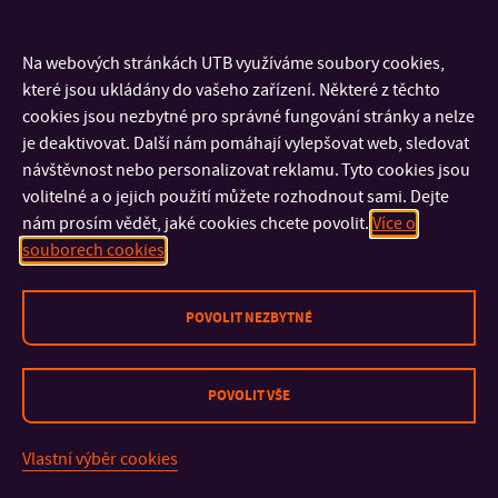
volného času dětí
po transplantaci kostní dřeně.
Kontakt: Odborný a vědecký
Na webových stránkách UTB využíváme soubory cookies,
které jsou ukládány do vašeho zařízení. Některé z těchto
časopis pro zdravotně sociální otázky,
březen 2010, č
cookies jsou nezbytné pro správné fungování stránky a nelze
1/2010, s. 67 – 68. ISSN: 1212-4117
je deaktivovat. Další nám pomáhají vylepšovat web, sledovat
EGGOVÁ, P., VRÁNOVÁ, V. Edukační činnost porodní
návštěvnost nebo personalizovat reklamu. Tyto cookies jsou
asistentky.
Diagnóza v ošetřovatelství: Odborný časopis pro
volitelné a o jejich použití můžete rozhodnout sami. Dejte
nám prosím vědět, jaké cookies chcete povolit.
Více o
nelékařské zdravotnické pracovníky,
listopad/prosinec
souborech cookies
2010, roč. VI, č 6, s. 20 – 21. ISSN: 1801-1349
VRÁNOVÁ, V. Kam kráčí porodní asistence v České
POVOLIT NEZBYTNÉ
republice?
Pohledy na porod
3. kongres s mezinárodní účastí porodních asistentek,
dětských sester, všeobecných sester a zdravotnických
POVOLIT VŠE
záchranářů 30. dubna 2009 Zlín.
Zlín: UTB, 2009. ISBN 978-
80-7318-827-6
Vlastní výběr cookies
Pospíšilová, A., Vránová, V. Praktická výuka vedená pomocí