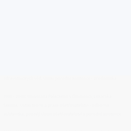
2016 - 2018: Střední zdravotnická škola Hranice - učitelka
odborných předmětů
2016 - dosud: Univerzita Palackého v Olomouci, Pedagogická
fakulta, Katedra antropologie
a zdravovědy - externí vyučující
2008 - 2014: Univerzita Palackého v Olomouci, Fakulta
zdravotnických věd, Ústav porodní asistence - přednostka
1998 - 2008: Univerzita Palackého v Olomouci, Lékařská
fakulta, Ústav teorie a praxe ošetřovatelství - odborná
asistentka, později Ústav ošetřovatelství a porodní asistence