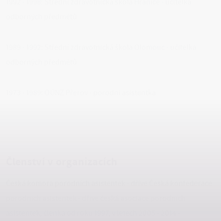
1992 - 1998: Střední zdravotnická škola Hranice - učitelka
odborných předmětů
1989 - 1992: Střední zdravotnická škola Olomouc - učitelka
odborných předmětů
1973 - 1989: OÚNZ Přerov - porodní asistentka
Členství v organizacích
Česká komora porodních asistentek - dříve Česká konfederace
porodních asistentek - dříve česká asociace porodních
asistentek, členka od roku 1997, v letech 2005 - 2014 -