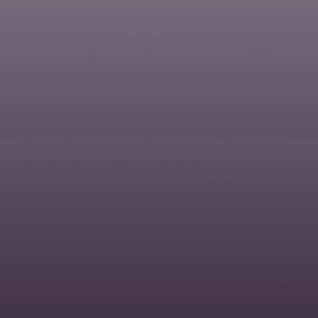
zdravotnických záchranářů.
In Kristová, J., Miklovičová, E.,
Tomková, I. Podiel zdravotnických pracovníkov na zdraví
obyvatelstva.
Bratislava: SZU 2012, s. 495 – 503. ISBN 978-
80-89352-84-5
BUBENÍKOVÁ, Š., VRÁNOVÁ, V. Využití a implementace
Aliance 3N ve výuce porodních asistentek.
In Kristová, J.,
Miklovičová, E., Tomková, I. Podiel zdravotnických
pracovníkov na zdraví obyvatelstva.
Bratislava: SZU 2012, s.
885 – 90. ISBN 978-80-89352-84-5
KUTÁLKOVÁ, K., VRÁNOVÁ, V. Vzdělávání porodních
asistentek a jejich spokojenost s profesí v ČR.
In Kristová, J.,
Miklovičová, E., Tomková, I. Podiel zdravotnických
pracovníkov na zdraví obyvatelstva.
Bratislava: SZU 2012, s.
288 – 296. ISBN 978-80-89352-84-5