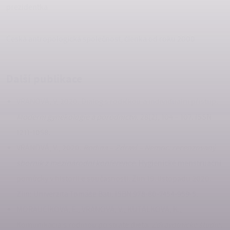
prezidentka
Česká antropologická společnost, členka od roku 2000
Další publikace
VRÁNOVÁ, V, 2020. Dialog s rodičkou a individuální přístup.
Moderní gynekologie a porodnictví.
28(2), 104 – 107. ISSN
1211-1058.
VRÁNOVÁ, V., 2020.
Rodina – Zdraví – Nemoc: recenzovaný
sborník
z mezinárodní konference
. Hygienické menstruační
pomůcky v historii e současnosti. Zlín 19. listopadu 2020.
Zlín: Univerzita Tomáše Bati. ISBN 978-80-7454-959-5.
MORAUČÍKOVÁ, E., VRÁNOVÁ, V., KUTÁLKOVÁ, K.,
Komunikácia s rodinou po strate dieťa.
Zdravotnícke štúdie: