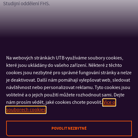
Studijní oddělení FHS.
KONTAKT
Na webových stránkách UTB využíváme soubory cookies,
které jsou ukládány do vašeho zařízení. Některé z těchto
DŮLEŽITÉ INFORMACE
cookies jsou nezbytné pro správné fungování stránky a nelze
je deaktivovat. Další nám pomáhají vylepšovat web, sledovat
návštěvnost nebo personalizovat reklamu. Tyto cookies jsou
FAKULTY A SOUČÁSTI
volitelné a o jejich použití můžete rozhodnout sami. Dejte
nám prosím vědět, jaké cookies chcete povolit.
Více o
RYCHLÉ ODKAZY
souborech cookies
POVOLIT NEZBYTNÉ