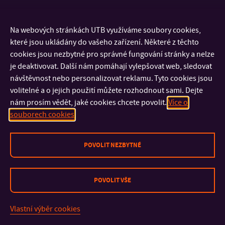
DŮLEŽITÉ INFORMACE
Na webových stránkách UTB využíváme soubory cookies,
které jsou ukládány do vašeho zařízení. Některé z těchto
cookies jsou nezbytné pro správné fungování stránky a nelze
FAKULTY A SOUČÁSTI
je deaktivovat. Další nám pomáhají vylepšovat web, sledovat
návštěvnost nebo personalizovat reklamu. Tyto cookies jsou
RYCHLÉ ODKAZY
volitelné a o jejich použití můžete rozhodnout sami. Dejte
nám prosím vědět, jaké cookies chcete povolit.
Více o
souborech cookies
POVOLIT NEZBYTNÉ
Mapa stránek
POVOLIT VŠE
© 2026 Univerzita Tomáše Bati ve Zlíně
Vlastní výběr cookies