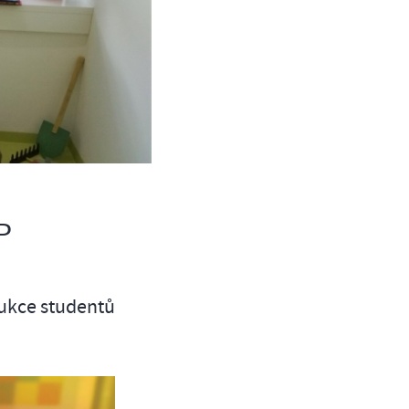
P
dukce studentů