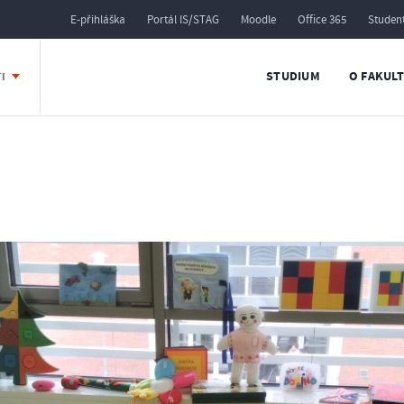
E-přihláška
Portál IS/STAG
Moodle
Office 365
Studen
STUDIUM
O FAKUL
TI