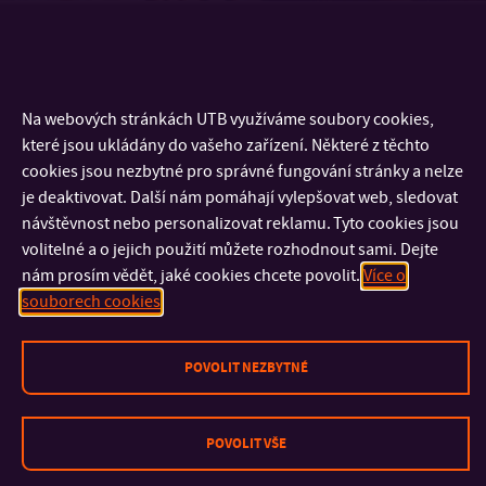
Na webových stránkách UTB využíváme soubory cookies,
které jsou ukládány do vašeho zařízení. Některé z těchto
cookies jsou nezbytné pro správné fungování stránky a nelze
je deaktivovat. Další nám pomáhají vylepšovat web, sledovat
návštěvnost nebo personalizovat reklamu. Tyto cookies jsou
KONTAKT
volitelné a o jejich použití můžete rozhodnout sami. Dejte
nám prosím vědět, jaké cookies chcete povolit.
Více o
souborech cookies
DŮLEŽITÉ INFORMACE
POVOLIT NEZBYTNÉ
FAKULTY A SOUČÁSTI
RYCHLÉ ODKAZY
POVOLIT VŠE