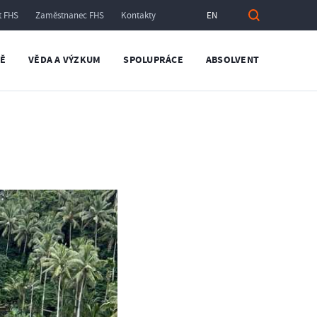
t FHS
Zaměstnanec FHS
Kontakty
EN
TĚ
VĚDA A VÝZKUM
SPOLUPRÁCE
ABSOLVENT