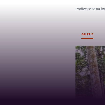
Podívejte se na fot
GALERIE