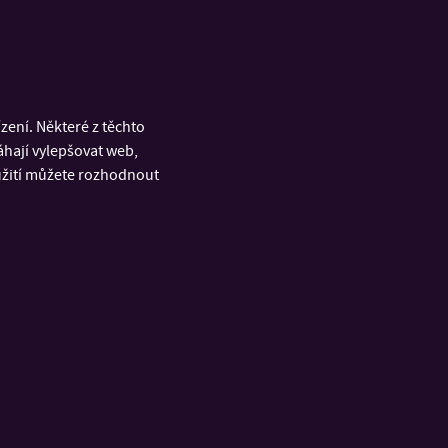
ení. Některé z těchto
áhají vylepšovat web,
oužití můžete rozhodnout
+14