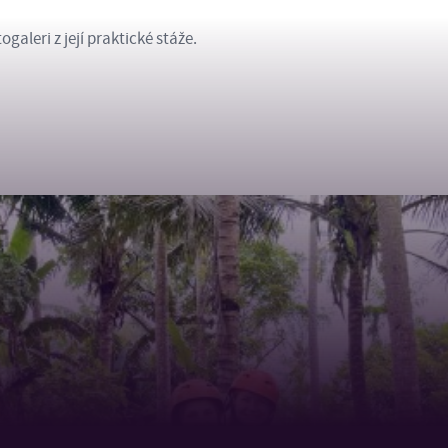
ogaleri z její praktické stáže.