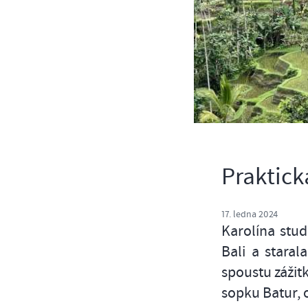
Praktická
17. ledna 2024
Karolína stud
Bali a staral
spoustu zážit
sopku Batur, 