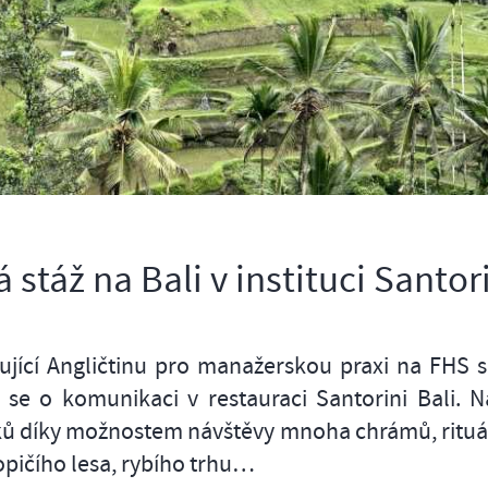
 stáž na Bali v instituci Santori
ující Angličtinu pro manažerskou praxi na FHS 
a se o komunikaci v restauraci Santorini Bali. Na
ků díky možnostem návštěvy mnoha chrámů, rituá
opičího lesa, rybího trhu…