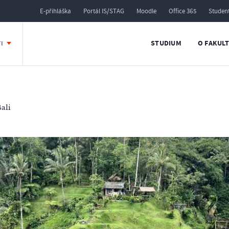
E-přihláška
Portál IS/STAG
Moodle
Office 365
Studen
STUDIUM
O FAKUL
TI
Bali