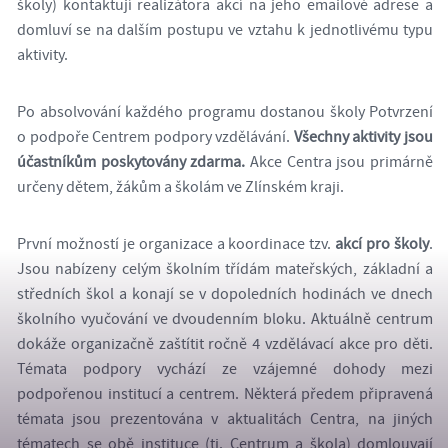
školy) kontaktují realizátora akcí na jeho emailové adrese a
domluví se na dalším postupu ve vztahu k jednotlivému typu
aktivity.
Po absolvování každého programu dostanou školy Potvrzení
o podpoře Centrem podpory vzdělávání.
Všechny aktivity jsou
účastníkům poskytovány zdarma.
Akce Centra jsou primárně
určeny dětem, žákům a školám ve Zlínském kraji.
První možností je organizace a koordinace tzv.
akcí pro školy
.
Jsou nabízeny celým školním třídám mateřských, základní a
středních škol a konají se v dopoledních hodinách ve dnech
školního vyučování ve dvoudenním bloku. Aktuálně centrum
dokáže organizačně zaštítit ročně 4 vzdělávací akce pro děti.
Témata podpory vychází ze vzájemné dohody mezi
podpořenou institucí a centrem. Některá předem připravená
témata jsou prezentována v aktualitách Centra, na jiných
tématech se obě instituce (tj. Centrum a škola) domlouvají