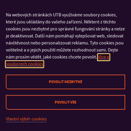
uceleném bloku). Časová délka podpory jednoho žáka je buď
20, nebo 40 hodin. Aktuálně centrum dokáže organizačně
Na webových stránkách UTB využíváme soubory cookies,
zaštítit ročně stáže pro 10 žáků.
které jsou ukládány do vašeho zařízení. Některé z těchto
cookies jsou nezbytné pro správné fungování stránky a nelze
Realizátor akcí pro školy a konference a Realizátor stáží
je deaktivovat. Další nám pomáhají vylepšovat web, sledovat
pro žáky:
návštěvnost nebo personalizovat reklamu. Tyto cookies jsou
volitelné a o jejich použití můžete rozhodnout sami. Dejte
nám prosím vědět, jaké cookies chcete povolit.
Více o
Mgr. Michal Navrátil
souborech cookies
LEKTOR
+420 576 038 168
TEL:
m1navratil@utb.cz
POVOLIT NEZBYTNÉ
E-MAIL:
U18/520
KANCELÁŘ:
POVOLIT VŠE
NABÍDKY AKCÍ PRO DĚTI, ŽÁKY A ŠKOLY
Vlastní výběr cookies