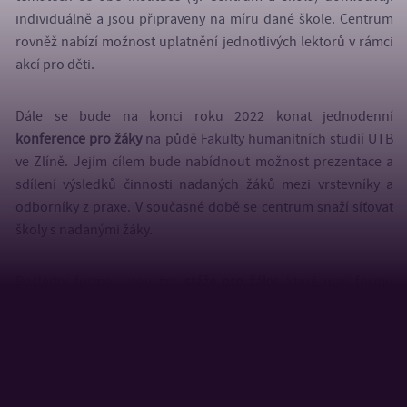
individuálně a jsou připraveny na míru dané škole. Centrum
rovněž nabízí možnost uplatnění jednotlivých lektorů v rámci
akcí pro děti.
Dále se bude na konci roku 2022 konat jednodenní
konference pro žáky
na půdě Fakulty humanitních studií UTB
ve Zlíně. Jejím cílem bude nabídnout možnost prezentace a
sdílení výsledků činnosti nadaných žáků mezi vrstevníky a
odborníky z praxe. V současné době se centrum snaží síťovat
školy s nadanými žáky.
Poslední formou jsou tzv.
stáže pro žáky
, které mají formu
paralelního studia na vyšším stupni studia či specificky
zaměřené škole, anebo stáže v místní instituci, která je
nakloněna práci s talenty (včetně budoucích zaměstnavatelů).
Obě formy flexibilně reagují na potřeby žáka, školy či instituce
(účast ve vybraných dnech v týdnu či intenzivní účast v