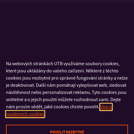
Přijměte
Marketingové
cookies pro zobrazení obsahu.
Na webových stránkách UTB využíváme soubory cookies,
které jsou ukládány do vašeho zařízení. Některé z těchto
cookies jsou nezbytné pro správné fungování stránky a nelze
je deaktivovat. Další nám pomáhají vylepšovat web, sledovat
návštěvnost nebo personalizovat reklamu. Tyto cookies jsou
volitelné a o jejich použití můžete rozhodnout sami. Dejte
nám prosím vědět, jaké cookies chcete povolit.
Více o
souborech cookies
Přijměte
Marketingové
cookies pro zobrazení obsahu.
POVOLIT NEZBYTNÉ