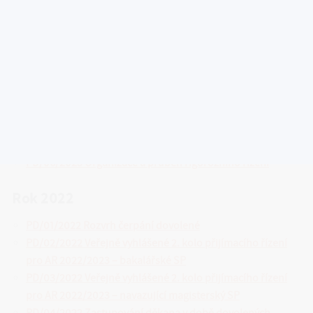
Rok 2023
PD/01/2023 Rozvrh čerpání dovolené
PD/02/2023 Veřejně vyhlášené 2. kolo příjímacího řízení
pro AR 2023/2024 – BSP
PD/03/2023 Zastupování děkana v době dovolených
PD/04/2023 Promoce absolventů 2023
PD/05/2023 Imatrikulace 2023
PD/06/2023 Organizace a průběh rigorózního řízení
Rok 2022
PD/01/2022 Rozvrh čerpání dovolené
PD/02/2022 Veřejně vyhlášené 2. kolo přijímacího řízení
pro AR 2022/2023 – bakalářské SP
PD/03/2022 Veřejně vyhlášené 2. kolo přijímacího řízení
pro AR 2022/2023 – navazující magisterský SP