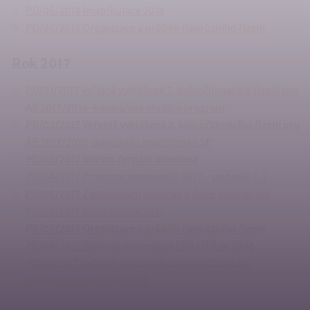
PD/05/2018 Imatrikulace 2018
PD/06/2018 Organizace a průběh rigorózního řízení
Rok 2017
PD/01/2017 Veřejně vyhlášené 2. kolopřijímacího řízení pro
AR 2017/2018–bakalářské studijní program
PD/02/2017 Veřejně vyhlášené 2. kolopřijímacího řízení pro
AR 2017/2018–navazující magisterský SP
PD/03/2017 Rozvrh čerpání dovolené
PD/04/2017 Promoce absolventů 2017
–
dodatek č. 1
PD/05/2017 Zastupování děkanky v době dovolených
PD/06/2017 Imatrikulace 2017
PD/07/2017 Organizace a průběh rigorózního řízení
PD/08/2017 Webová prezentace FHS UTB ve Zlíně
PD/10/2017 Veřejně vyhlášené přijímacířízení pro
akademický rok 2018/2019