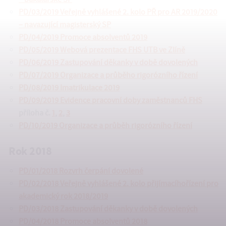
PD/03/2019 Veřejně vyhlášené 2. kolo PŘ pro AR 2019/2020
– navazující magisterský SP
PD/04/2019 Promoce absolventů 2019
PD/05/2019 Webová prezentace FHS UTB ve Zlíně
PD/06/2019 Zastupování děkanky v době dovolených
PD/07/2019 Organizace a průběho rigorózního řízení
PD/08/2019 Imatrikulace 2019
PD/09/2019 Evidence pracovní doby zaměstnanců FHS
příloha č.
1
,
2
,
3
PD/10/2019 Organizace a průběh rigorózního řízení
Rok 2018
PD/01/2018 Rozvrh čerpání dovolené
PD/02/2018 Veřejně vyhlášené 2. kolo přijímacíhořízení pro
akademický rok 2018/2019
PD/03/2018 Zastupování děkanky v době dovolených
PD/04/2018 Promoce absolventů 2018