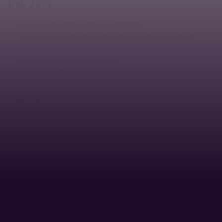
Rok 2016
PD/01/2016 Rozvrh čerpání dovolené
PD/02/2016 Zastupování děkanky v době dovolených
PD/03/2016 Promoce absolventů 2016
PD/04/2016 Imatrikulace 2016
PD/05/2016 Organizace a průběh rigorózního řízení
Rok 2015
PD/01/2015 Promoce absolventů 2015
PD/02/2015 Zastupování děkanky v době dovolených
PD/03/2015 Imatrikulace 2015
– nahrazen pokynem
děkanky PD/04/2015
PD/04/2015 Imatrikulace 2015
Rok 2014
PD/01/2014 Fakultní hodnotící komise studentské grantové