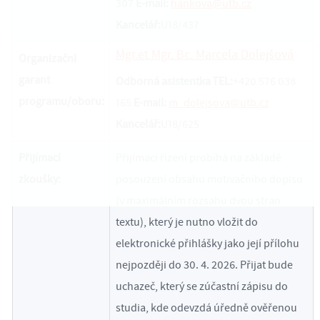
307
E-mail:
hankova@utb.cz
Kancelář:
U18/437
Mgr.et Mgr. Bc. Marcela Dolejšová
Organizační
garant
Odborná asistentka
TEL:
+420 576 038
programu/oboru:
165
E-mail:
m_dolejsova@utb.cz
Kancelář:
U18/625
Přijímací
Přijímací řízení probíhá na základě
zkoušky:
posouzení obsahu motivačního dopisu
(v maximálním rozsahu dvou stran
textu), který je nutno vložit do
elektronické přihlášky jako její přílohu
nejpozději do 30. 4. 2026. Přijat bude
uchazeč, který se zúčastní zápisu do
studia, kde odevzdá úředně ověřenou