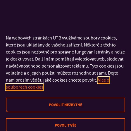
centra pro rodiny),
• ve státní správě i neziskovém sektoru,
• v oblasti vzdělávání a osvěty, prevence a komunitních
služeb.
Na webových stránkách UTB využíváme soubory cookies,
Studijní program Zdravotně sociální péče je pod záštitou
které jsou ukládány do vašeho zařízení. Některé z těchto
Ministerstva zdravotnictví.
cookies jsou nezbytné pro správné fungování stránky a nelze
je deaktivovat. Další nám pomáhají vylepšovat web, sledovat
Akademický rok 2025/2026
návštěvnost nebo personalizovat reklamu. Tyto cookies jsou
volitelné a o jejich použití můžete rozhodnout sami. Dejte
Ročník
Společná e-mailová adresa
Ročníková/ový
nám prosím vědět, jaké cookies chcete povolit.
Více o
vyučující
souborech cookies
1.
zsp_2025@fhs.utb.cz
PhDr. Michaela
POVOLIT NEZBYTNÉ
ročník
Schneider,
Ph.D. MBA
POVOLIT VŠE
2.
zsp_2024@fhs.utb.cz
Mgr. Petr