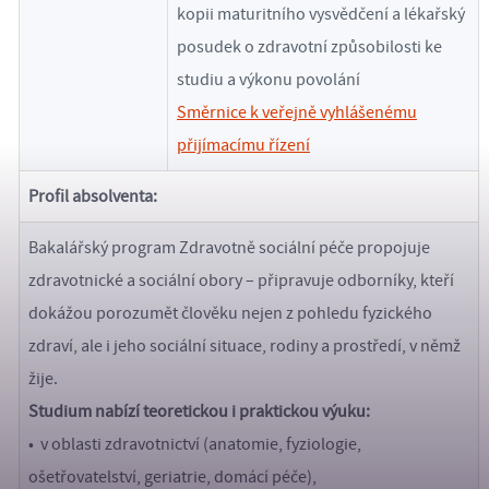
kopii maturitního vysvědčení a lékařský
posudek o zdravotní způsobilosti ke
studiu a výkonu povolání
Směrnice k veřejně vyhlášenému
přijímacímu řízení
Profil absolventa:
Bakalářský program Zdravotně sociální péče propojuje
zdravotnické a sociální obory – připravuje odborníky, kteří
dokážou porozumět člověku nejen z pohledu fyzického
zdraví, ale i jeho sociální situace, rodiny a prostředí, v němž
žije.
Studium nabízí teoretickou i praktickou výuku:
• v oblasti zdravotnictví (anatomie, fyziologie,
ošetřovatelství, geriatrie, domácí péče),