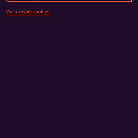
ročník
Zemánek, Ph.D.
Vlastní výběr cookies
3.
zsp_2023@fhs.utb.cz
Mgr. et Mgr.
ročník
Marcela
Dolejšová
Kontaktní pracovnice studijního oddělení:
Studijní referentka
STUDIJNÍ REFERENTKA
+420 576 038 008
TEL:
kramolisova@utb.cz
E-MAIL:
U18/115A
KANCELÁŘ: