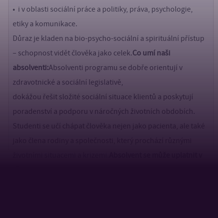
• i v oblasti sociální práce a politiky, práva, psychologie,
etiky a komunikace.
Důraz je kladen na bio-psycho-sociální a spirituální přístup
– schopnost vidět člověka jako celek.
Co umí naši
absolventi:
Absolventi programu se dobře orientují v
zdravotnické a sociální legislativě,
dokážou řešit složité sociální situace klientů a poskytují
poradenství a podporu v náročných životních obdobích.
Studenti se učí chápat člověka nejen jako pacienta, ale také
jako člena rodiny a společnosti, který prochází různými
životními situacemi a krizemi.
Absolvent se může uplatnit v
těchto oblastech:
• u poskytovatelů zdravotních služeb (např. nemocnice,
léčebny, hospic),
• v zařízeních sociálních služeb (např. domovy, stacionáře,