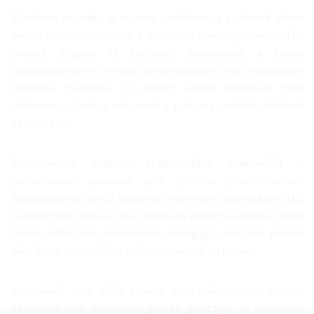
Záměrem projektu je inovace vzdělávání a současně přímé
využití získaných znalostí v klinické a pomáhající praxi. Tím
projekt přispívá ke zvyšování dostupnosti a kvality
poskytované péče v oblasti dětské paliativní péče. Významnou
přidanou hodnotou je rovněž sdílení informací mezi
odbornou i laickou veřejností a podpora multidisciplinární
spolupráce.
Prohlubování znalostí akademických pracovníků v
problematice paliativní péče probíhá prostřednictvím
akreditovaných kurzů, webinářů, konferencí, praktických stáží
a odborných setkání. Tyto vzdělávací aktivity podporují nejen
rozvoj odborných kompetencí pedagogů, ale také přenos
aktuálních poznatků do výuky a následně do praxe.
V polovině roku 2026 projekt postupně vstupuje do své
závěrečné fáze. Dosavadní průběh potvrzuje, že stanovené