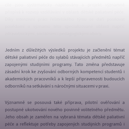
cíle jsou systematicky naplňovány a projekt významně
přispívá k rozvoji vzdělávání v oblasti dětské paliativní péče.
Díky intenzivní práci řešitelského týmu se daří posilovat
povědomí o významu této specializované oblasti napříč
zdravotnickými, sociálními i pedagogickými obory.
Jedním z důležitých výsledků projektu je začlenění témat
dětské paliativní péče do sylabů stávajících předmětů napříč
zapojenými studijními programy. Tato změna představuje
zásadní krok ke zvyšování odborných kompetencí studentů i
akademických pracovníků a k lepší připravenosti budoucích
odborníků na setkávání s náročnými situacemi v praxi.
Významně se posouvá také příprava, pilotní ověřování a
postupné ukotvování nového povinně volitelného předmětu.
Jeho obsah je zaměřen na vybraná témata dětské paliativní
péče a reflektuje potřeby zapojených studijních programů i