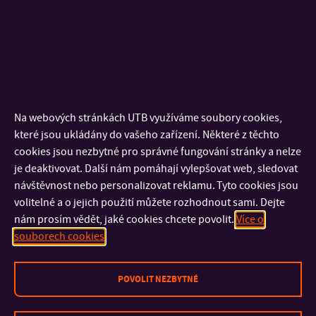
nové a rozšířené předměty, sylaby, čerpání rozpočtu, pořízené
pomůcky a realizovaná školení. Hlavní část programu byla
věnována otevřené diskuzi o proměně výuky se začleněním
tématu dětské paliativní péče. Účastníci sdíleli své zkušenosti,
výzvy i příklady dobré praxe, diskutovali spolupráci napříč
univerzitou i s externími partnery a věnovali se rovněž zpětné
Na webových stránkách UTB využíváme soubory cookies,
vazbě od studentů.
které jsou ukládány do vašeho zařízení. Některé z těchto
cookies jsou nezbytné pro správné fungování stránky a nelze
Setkání přineslo cennou příležitost k reflexi dosavadního
je deaktivovat. Další nám pomáhají vylepšovat web, sledovat
průběhu projektu i k pojmenování dalších kroků v jeho
návštěvnost nebo personalizovat reklamu. Tyto cookies jsou
závěrečné části. Zástupci nadace ocenili aktivní zapojení
volitelné a o jejich použití můžete rozhodnout sami. Dejte
všech účastníků a jejich přínos k rozvoji výuky v oblasti dětské
nám prosím vědět, jaké cookies chcete povolit.
Více o
paliativní péče.
souborech cookies
Projekt tak v roce 2026 potvrzuje svůj význam: propojuje
POVOLIT NEZBYTNÉ
akademické prostředí s praxí, posiluje vzdělávací kompetence
budoucích odborníků a přispívá k širšímu ukotvení tématu