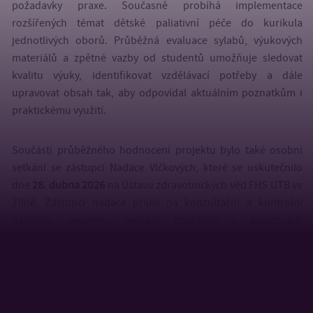
požadavky praxe. Současně probíhá implementace
rozšířených témat dětské paliativní péče do kurikula
jednotlivých oborů. Průběžná evaluace sylabů, výukových
materiálů a zpětné vazby od studentů umožňuje sledovat
kvalitu výuky, identifikovat vzdělávací potřeby a dále
upravovat obsah tak, aby odpovídal aktuálním poznatkům i
praktickému využití.
Součástí průběžného hodnocení projektu bylo také osobní
setkání se zástupci Nadace Vlčkových, které se uskutečnilo
dne
28. dubna 2026
na Ústavu zdravotnických věd FHS UTB ve
Zlíně. Zástupci nadace přijeli na konzultační a kontrolní
návštěvu projektu. Setkání proběhlo v prostorách
Simulačního centra za účasti realizátorů projektu i
akademických pracovníků zapojených do inovací výuky.
Během návštěvy byl diskutován dosavadní průběh projektu a
naplňování jeho cílů, včetně konkrétních výstupů, jako jsou