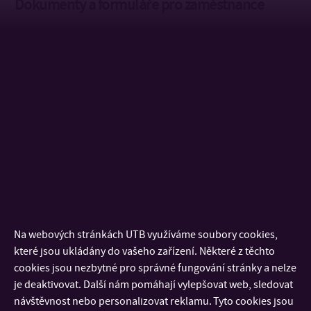
Dokumenty a formuláře pro zaměstnance
SMĚRNICE
Smeřnice rektora SR/22/2024 Mobility zaměstnanců UTB v
rámci programu Erasmus+
Pokyn kvestora PK/2/2026 Limity pro osvobození na
stravování zaměstnanců, nepeněžní benefity, základní sazby
stravného, výše sazeb základních náhrad pro používání
soukromých motorových vozidel a průměrná cena pohonných
hmot pro účely poskytnutí cestovních náhrad
DOKUMENTY
Meziinstitucionální dohody v rámci programu Erasmus+
Pobytové sazby pro zaměstnace Erasmus+
Na webových stránkách UTB využíváme soubory cookies,
Cestovní náklady a finanční podpora podle vzdálenosti
které jsou ukládány do vašeho zařízení. Některé z těchto
Žádost o povolení pracovní cesty
cookies jsou nezbytné pro správné fungování stránky a nelze
Formulář cestovního pojištění
je deaktivovat. Další nám pomáhají vylepšovat web, sledovat
Prezentace – pedagogická mobilita
návštěvnost nebo personalizovat reklamu. Tyto cookies jsou