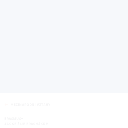
Mezinárodní vztahy
MEZINÁRODNÍ VZTAHY
ERASMUS+
JAK SE ŽIJE ERASMÁKŮM