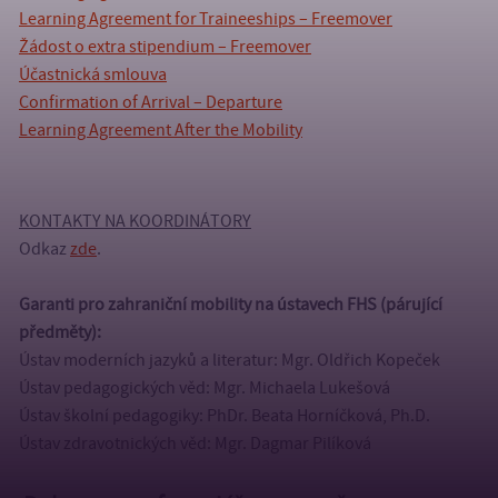
Learning Agreement for Traineeships – Freemover
Žádost o extra stipendium – Freemover
Účastnická smlouva
Confirmation of Arrival – Departure
Learning Agreement After the Mobility
KONTAKTY NA KOORDINÁTORY
Odkaz
zde
.
Garanti pro zahraniční mobility na ústavech FHS (párující
předměty):
Ústav moderních jazyků a literatur: Mgr. Oldřich Kopeček
Ústav pedagogických věd: Mgr. Michaela Lukešová
Ústav školní pedagogiky: PhDr. Beata Horníčková, Ph.D.
Ústav zdravotnických věd: Mgr. Dagmar Pilíková