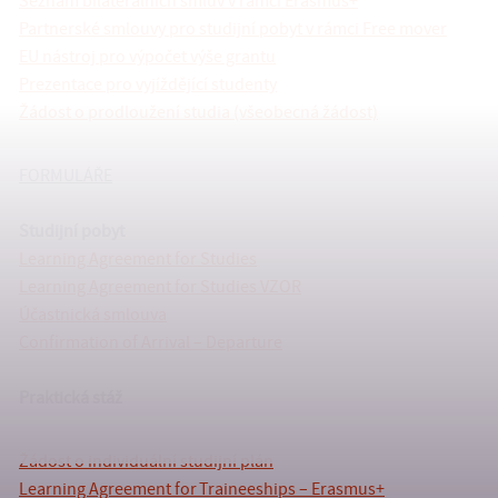
Seznam bilaterálních smluv v rámci Erasmus+
Partnerské smlouvy pro studijní pobyt v rámci Free mover
EU nástroj pro výpočet výše grantu
Prezentace pro vyjíždějící studenty
Žádost o prodloužení studia (všeobecná žádost)
FORMULÁŘE
Studijní pobyt
Learning Agreement for Studies
Learning Agreement for Studies VZOR
Účastnická smlouva
Confirmation of Arrival – Departure
Praktická stáž
Žádost o individuální studijní plán
Learning Agreement for Traineeships – Erasmus+