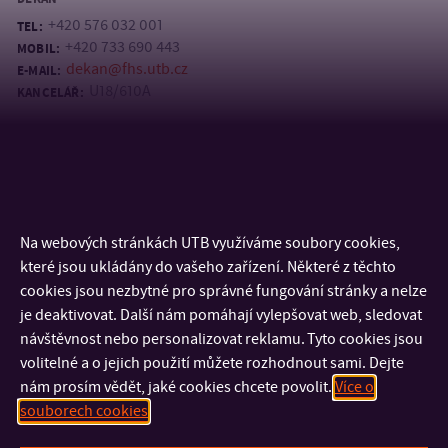
+420 576 032 001
TEL:
+420 733 690 443
MOBIL:
dekan@fhs.utb.cz
E-MAIL:
U18/610A
KANCELÁŘ:
Úřední hodiny:
úterý 13 -15 hod. (po předchozí domluvě přes e-mail
marek@utb.cz)
Na webových stránkách UTB využíváme soubory cookies,
které jsou ukládány do vašeho zařízení. Některé z těchto
cookies jsou nezbytné pro správné fungování stránky a nelze
je deaktivovat. Další nám pomáhají vylepšovat web, sledovat
návštěvnost nebo personalizovat reklamu. Tyto cookies jsou
volitelné a o jejich použití můžete rozhodnout sami. Dejte
nám prosím vědět, jaké cookies chcete povolit.
Více o
souborech cookies