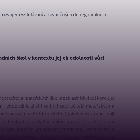
s rozvojem vzdělávání a zaváděných do regionálních
ních škol v kontextu jejich odolnosti vůči
nost učitelů mateřských škol a základních škol koreluje
jehož cíli je zjistit self efficacy učitelů mateřských a
vůči změnám u těchto učitelů. Výsledky výzkumu mají
mateřských a základních škol a jaká je jejich osobní
íčových etapách od přípravy dotazníků, zpracování a
y projektu přinesou publikační výstupy, které budou ve