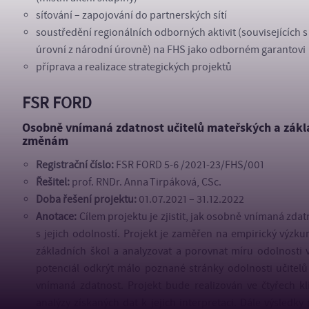
síťování – zapojování do partnerských sítí
soustředění regionálních odborných aktivit (souvisejících 
úrovní z národní úrovně) na FHS jako odborném garantovi
příprava a realizace strategických projektů
FSR FORD
Osobně vnímaná zdatnost učitelů mateřských a základ
změnám
Registrační číslo:
FSR FORD 5-6 /2021-23/FHS/001
Řešitel:
prof. RNDr. Anna Tirpáková, CSc.
Doba řešení projektu:
01.07.2021 – 31.12.2022
Anotace:
Cílem projektu je zjistit, jak osobně vnímaná zdat
s jejich odolností. Projekt je zaměřen na empirický výzkum, 
základních škol a analyzovat a porovnat míru odolnosti 
potenciál odkrýt málo poznané stránky odolnosti učitelů 
vnímaná zdatnost. Projekt bude realizován ve čtyřech kl
analýzy získaných dat k jejich interpretaci. Dále výsledk