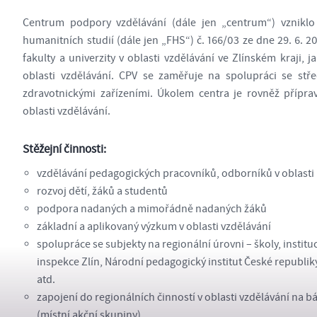
Centrum podpory vzdělávání (dále jen „centrum“) vznikl
humanitních studií (dále jen „FHS“) č. 166/03 ze dne 29. 6. 2
fakulty a univerzity v oblasti vzdělávání ve Zlínském kraji, j
oblasti vzdělávání. CPV se zaměřuje na spolupráci se stř
zdravotnickými zařízeními. Úkolem centra je rovněž příprav
oblasti vzdělávání.
Stěžejní činnosti:
vzdělávání pedagogických pracovníků, odborníků v oblasti
rozvoj dětí, žáků a studentů
podpora nadaných a mimořádně nadaných žáků
základní a aplikovaný výzkum v oblasti vzdělávání
spolupráce se subjekty na regionální úrovni – školy, instit
inspekce Zlín, Národní pedagogický institut České republiky
atd.
zapojení do regionálních činností v oblasti vzdělávání na b
(místní akční skupiny)