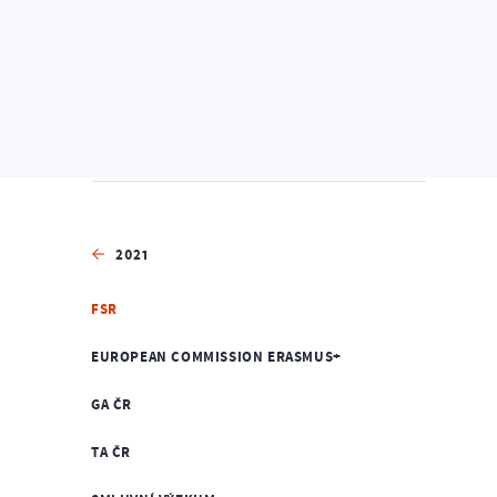
Home
Věda a výzkum
Vědecko-výzkumná činnos
2021
FSR
EUROPEAN COMMISSION ERASMUS+
GA ČR
TA ČR