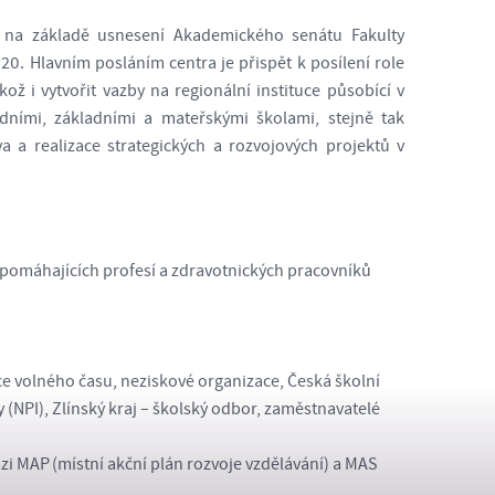
o na základě usnesení Akademického senátu Fakulty
020. Hlavním posláním centra je přispět k posílení role
akož i vytvořit vazby na regionální instituce působící v
edními, základními a mateřskými školami, stejně tak
a a realizace strategických a rozvojových projektů v
 pomáhajících profesí a zdravotnických pracovníků
uce volného času, neziskové organizace, Česká školní
 (NPI), Zlínský kraj – školský odbor, zaměstnavatelé
ázi MAP (místní akční plán rozvoje vzdělávání) a MAS