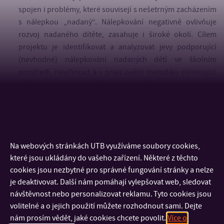
spojen i problémy, které souvisejí s nešetrným zacházením
s nálepkou „nadaný“. Nálepkování negativně ovlivňuje
rozvoj nadaného dítěte, zasahuje i široké okolí. Cílem
projektu je identifikovat a analyzovat jevy podporující
(nevhodné) nálepkování nadaných dětí ve školním
prostředí, navrhnout a v praxi ověřit metodiku eliminující
nálepkování, ukotvit zjištěnou teorii a aktivně šířit výsledky
odborné pedagogické veřejnosti. Řešitelský tým je složen
ze zástupců základních i hraničních pedagogických a
psychologických disciplín. Výstupy jsou 2 články v
odborném periodiku (Jsc), uspořádání workshopů (W),
Na webových stránkách UTB využíváme soubory cookies,
konference (M) a tvorba metodiky pro učitele (NmetC).
které jsou ukládány do vašeho zařízení. Některé z těchto
cookies jsou nezbytné pro správné fungování stránky a nelze
je deaktivovat. Další nám pomáhají vylepšovat web, sledovat
návštěvnost nebo personalizovat reklamu. Tyto cookies jsou
volitelné a o jejich použití můžete rozhodnout sami. Dejte
nám prosím vědět, jaké cookies chcete povolit.
Více o