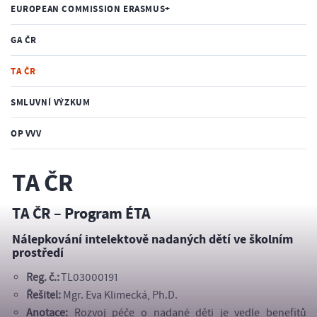
EUROPEAN COMMISSION ERASMUS+
GA ČR
TA ČR
SMLUVNÍ VÝZKUM
OP VVV
TA ČR
TA ČR – Program ÉTA
Nálepkování intelektově nadaných dětí ve školním
prostředí
Reg. č.:
TL03000191
Řešitel:
Mgr. Eva Klimecká, Ph.D.
Anotace:
Rozvoj péče o nadané děti je vedle benefitů