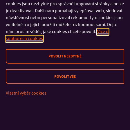
Návrh komise pro příslušnou oblast SVOČ na ocenění
cookies jsou nezbytné pro správné fungování stránky a nelze
studentů na základě výsledků posouzení navrhovaných prací.
je deaktivovat. Další nám pomáhají vylepšovat web, sledovat
návštěvnost nebo personalizovat reklamu. Tyto cookies jsou
volitelné a o jejich použití můžete rozhodnout sami. Dejte
nám prosím vědět, jaké cookies chcete povolit.
Více o
souborech cookies
POVOLIT NEZBYTNÉ
POVOLIT VŠE
KONTAKT
Vlastní výběr cookies
DŮLEŽITÉ INFORMACE
FAKULTY A SOUČÁSTI