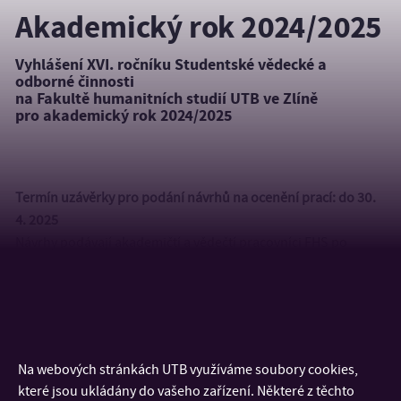
Akademický rok 2024/2025
Vyhlášení XVI. ročníku Studentské vědecké a
odborné činnosti
na Fakultě humanitních studií UTB ve Zlíně
pro akademický rok 2024/2025
Termín uzávěrky pro podání návrhů na ocenění prací:
do 30.
4. 2025
Návrhy podávají akademičtí a vědečtí pracovníci FHS po
domluvě s příslušnými studenty. Navrhované práce se
předkládají garantovi k posouzení v elektronické podobě. Po
uzávěrce předá garant práce v elektronické podobě na referát
pro tvůrčí činnost a vnější vztahy.
Na webových stránkách UTB využíváme soubory cookies,
Termín pro dodání návrhů na ocenění studentů: do 14. 5. 2025
které jsou ukládány do vašeho zařízení. Některé z těchto