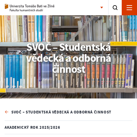
SVOČ – Studentská
vědecká a odborná
činnost
SVOČ – STUDENTSKÁ VĚDECKÁ A ODBORNÁ ČINNOST
AKADEMICKÝ ROK 2025/2026