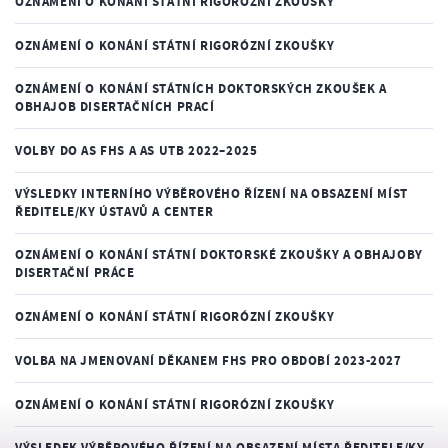
OZNÁMENÍ O KONÁNÍ STÁTNÍ RIGORÓZNÍ ZKOUŠKY
OZNÁMENÍ O KONÁNÍ STÁTNÍ RIGORÓZNÍ ZKOUŠKY
OZNÁMENÍ O KONÁNÍ STÁTNÍCH DOKTORSKÝCH ZKOUŠEK A
OBHAJOB DISERTAČNÍCH PRACÍ
VOLBY DO AS FHS A AS UTB 2022–2025
VÝSLEDKY INTERNÍHO VÝBĚROVÉHO ŘÍZENÍ NA OBSAZENÍ MÍST
ŘEDITELE/KY ÚSTAVŮ A CENTER
OZNÁMENÍ O KONÁNÍ STÁTNÍ DOKTORSKÉ ZKOUŠKY A OBHAJOBY
DISERTAČNÍ PRÁCE
OZNÁMENÍ O KONÁNÍ STÁTNÍ RIGORÓZNÍ ZKOUŠKY
VOLBA NA JMENOVANÍ DĚKANEM FHS PRO OBDOBÍ 2023-2027
OZNÁMENÍ O KONÁNÍ STÁTNÍ RIGORÓZNÍ ZKOUŠKY
VÝSLEDEK VÝBĚROVÉHO ŘÍZENÍ NA OBSAZENÍ MÍSTA ŘEDITELE/KY