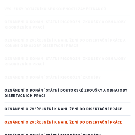
VÝSLEDKY DOTAZNÍKU SPOKOJENOSTI ZAMĚSTNANCŮ
OZNÁMENÍ O KONÁNÍ STÁTNÍ RIGORÓZNÍ ZKOUŠKY A OBHAJOBY
RIGORÓZNÍCH PRACÍ
OZNÁMENÍ O ZVEŘEJNĚNÍ K NAHLÍŽENÍ DO DISERTAČNÍ PRÁCE A
KONÁNÍ OBHAJOBY DISERTAČNÍ PRÁCE
OZNÁMENÍ O KONÁNÍ STÁTNÍ RIGORÓZNÍ ZKOUŠKY A OBHAJOBY
RIGORÓZNÍCH PRACÍ
OZNÁMENÍ O KONÁNÍ STÁTNÍ RIGORÓZNÍ ZKOUŠKY
OZNÁMENÍ O KONÁNÍ STÁTNÍ DOKTORSKÉ ZKOUŠKY A OBHAJOBY
DISERTAČNÍCH PRACÍ
OZNÁMENÍ O ZVEŘEJNĚNÍ K NAHLÍŽENÍ DO DISERTAČNÍ PRÁCE
OZNÁMENÍ O ZVEŘEJNĚNÍ K NAHLÍŽENÍ DO DISERTAČNÍ PRÁCE