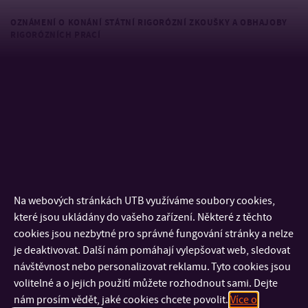
OZNÁMENÍ O KONÁNÍ STÁTNÍ RIGORÓZNÍ ZKOUŠKY A OBHAJOBY
RIGORÓZNÍCH PRACÍ
VOLBA KANDIDÁTA NA JMENOVÁNÍ DĚKANEM FHS 2019 – 2023
VOLBY DO AS FHS A AS UTB 2019 – 2022
SEZNAMY VOLIČŮ PRO VOLBY DO AS UTB VE ZLÍNĚ A AS FHS UTB
VE ZLÍNĚ
DOPLŇOVACÍ VOLBY ZÁSTUPCŮ FHS DO STUDENTSKÉ ČÁSTI AS
FHS UTB VE ZLÍNĚ PRO ZBYTEK FUKČNÍHO OBDOBÍ AS FHS 2016 –
2019
Na webových stránkách UTB využíváme soubory cookies,
které jsou ukládány do vašeho zařízení. Některé z těchto
OZNÁMENÍ O KONÁNÍ STÁTNÍ RIGORÓZNÍ ZKOUŠKY A OBHAJOBY
cookies jsou nezbytné pro správné fungování stránky a nelze
RIGORÓZNÍCH PRACÍ
je deaktivovat. Další nám pomáhají vylepšovat web, sledovat
OZNÁMENÍ O KONÁNÍ STÁNÍ RIGORÓZNÍ ZKOUŠKY A OBHAJOBY
návštěvnost nebo personalizovat reklamu. Tyto cookies jsou
RIGORÓZNÍ PRÁCE
volitelné a o jejich použití můžete rozhodnout sami. Dejte
nám prosím vědět, jaké cookies chcete povolit.
Více o