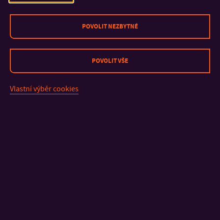
přednáškou k problematice dárcovství krve.
POVOLIT NEZBYTNÉ
http://www.cervenykriz.zlin.cz/
POVOLIT VŠE
Vlastní výběr cookies
KONTAKT
DŮLEŽITÉ INFORMACE
FAKULTY A SOUČÁSTI