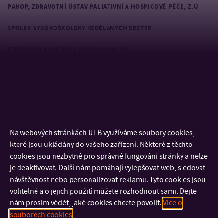
PAHOP, ZDRAVOTNÍ ÚSTAV PALIATIVNÍ A HOSPICOVÉ PÉČE, Z.Ú
SPOLEK VYSOKOŠKOLSKY VZDĚLANÝCH SESTER
STŘEDISKO RANÉ PÉČE SPRP OLOMOUC
ZLÍN FILM FESTIVAL
Oblastní spolek Českého
červeného kříže ve Zlíně
Na webových stránkách UTB využíváme soubory cookies,
které jsou ukládány do vašeho zařízení. Některé z těchto
Je nezisková organizace, která pomáhá všem, kdo pomoc
cookies jsou nezbytné pro správné fungování stránky a nelze
potřebuje.
je deaktivovat. Další nám pomáhají vylepšovat web, sledovat
návštěvnost nebo personalizovat reklamu. Tyto cookies jsou
Studenti Ústavu zdravotnických věd se každoročně aktivně i
volitelné a o jejich použití můžete rozhodnout sami. Dejte
pasivně zúčastňuji konference Cesty krve. Akademičtí
nám prosím vědět, jaké cookies chcete povolit.
Více o
pracovníci na této konferenci rovněž vystupují s odbornou
souborech cookies