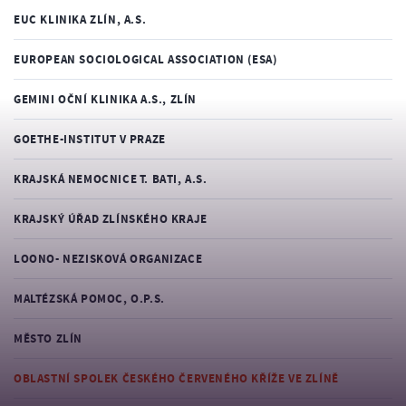
EUC KLINIKA ZLÍN, A.S.
EUROPEAN SOCIOLOGICAL ASSOCIATION (ESA)
GEMINI OČNÍ KLINIKA A.S., ZLÍN
GOETHE-INSTITUT V PRAZE
KRAJSKÁ NEMOCNICE T. BATI, A.S.
KRAJSKÝ ÚŘAD ZLÍNSKÉHO KRAJE
LOONO- NEZISKOVÁ ORGANIZACE
MALTÉZSKÁ POMOC, O.P.S.
MĚSTO ZLÍN
OBLASTNÍ SPOLEK ČESKÉHO ČERVENÉHO KŘÍŽE VE ZLÍNĚ