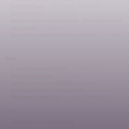
Dobročinný bazar
25.11. 2019 – 27. 11. 2019
Daruj krev s FHS!
18. -22. 11. 2019
Panelová diskuze “Jaký byl listopad ´89? Co bylo před ním
a co potom?”
5. 11. 2019
Žilo se před Listopadem 1989 lépe než dnes?
5. 11. 2019
Říjen:
3. setkání andragogů ve Zlíně
17. -18. 10. 2019
Robert back to school
15. 10. 2019
Digitální výchova u předškoláků
8. 10. 2019
Konference Paliativní a hospicová péče
8. 10. 2019
Prezentace fakultních škol
3., 10., 17., 24. 10. 2019
Září:
Open Science – For all interested
12. 9. 2019