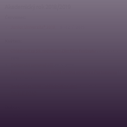
Akademický rok 2018/2019
Červenec:
Junior Univerzita® 2019
8. -12. 7. 2019
Květen:
Ohlédnutí za 59. ročníkem Zlín Film Festivalu
24. 5. – 31. 5.
2019
Doktorský seminář I-III
29. 5. 2019
Fakulta humanitních studií hostila seniory z Portugalska
14.
– 17. 5 .2019
SeniorCup 2019 – ohlédnutí za akcí
16. 5. 2019
ON THE ROAD
13. – 30. 5. 2019
Duben:
„O štěstí ve zdraví i v nemoci“, beseda s profesorem
Pafkem na FHS
24. 4. 2019