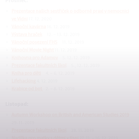
Prosinec:
Prezentace našich sestřiček o odborné praxi v nemocnici
ve Vídni
17. 12. 2020
Vánoční kavárna
16. 12. 2019
Výstava hraček
12. – 13. 12. 2019
Vánoční posezení FHS
11. 12. 2019
Vánoční Movie Night
11. 12. 2019
Knihovna pro Adamov
5. 12. 12. 2019
Prezentace fakultních škol
5., 12. 12. 2019
Kniha pro děti
4. – 6. 12. 2019
Lifehacking
4. 12. 2019
Krabice od bot
2. – 8. 12. 2019
Listopad:
Autumn Workshop on British and American Studies 2019
29. 11. 2019
Prezentace fakultních škol
28. 11. 2019
Nadílka pro matky s dětmi v tísni
27. 11. – 16. 12. 2019