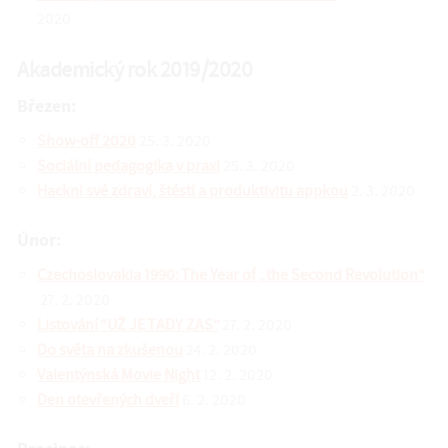
2020
Akademický rok 2019/2020
Březen:
Show-off 2020
25. 3. 2020
Sociální pedagogika v praxi
25. 3. 2020
Hackni své zdraví, štěstí a produktivitu appkou
2. 3. 2020
Únor:
Czechoslovakia 1990: The Year of „the Second Revolution“
27. 2. 2020
Listování “UŽ JE TADY ZAS”
27. 2. 2020
Do světa na zkušenou
24. 2. 2020
Valentýnská Movie Night
12. 2. 2020
Den otevřených dveří
6. 2. 2020