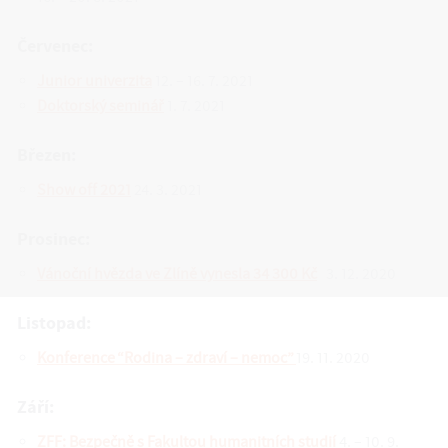
Červenec:
Junior univerzita
12. – 16. 7. 2021
Doktorský seminář
1. 7. 2021
Březen:
Show off 2021
24. 3. 2021
Prosinec:
Vánoční hvězda ve Zlíně vynesla 34 300 Kč
3. 12. 2020
Listopad:
Konference “Rodina – zdraví – nemoc”
19. 11. 2020
Září:
ZFF: Bezpečně s Fakultou humanitních studií
4. – 10. 9.