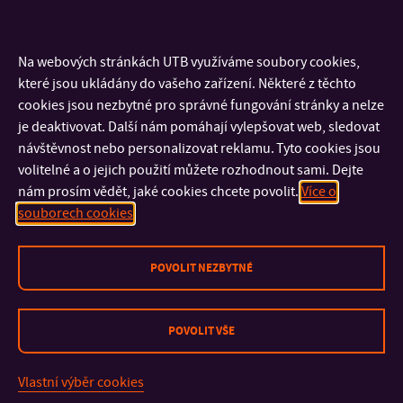
Budoucí sestřičky a porodní asistentky rozdávaly radost v
roli Mikuláše, anděla a čerta
5. 12. 2018
Na webových stránkách UTB využíváme soubory cookies,
Listopad:
které jsou ukládány do vašeho zařízení. Některé z těchto
cookies jsou nezbytné pro správné fungování stránky a nelze
Desátý ročník akce Darujte krev s Fakultou humanitních
je deaktivovat. Další nám pomáhají vylepšovat web, sledovat
studií skončil
19. – 21. 11. 2018
návštěvnost nebo personalizovat reklamu. Tyto cookies jsou
PROJEKT VÝROČÍ 2018
15. 11. 2018
volitelné a o jejich použití můžete rozhodnout sami. Dejte
Výstava “Větší než velká výzva”
15. – 21. 11. 2018
nám prosím vědět, jaké cookies chcete povolit.
Více o
Přednáška “Každá krev má svůj příběh”
15. 11. 2018
souborech cookies
Podzimní workshop britských a amerických studií 2018
9.
11. 2018
POVOLIT NEZBYTNÉ
Vyhodnocení literární soutěže Do They See Me?
8. 11. 2018
Zkoušky Cambridge English – Mock test
2. 11. 2018
POVOLIT VŠE
Říjen:
Paliativní a hospicová péče “Od katedry k lůžku”
9. -10. 10.
Vlastní výběr cookies
2018