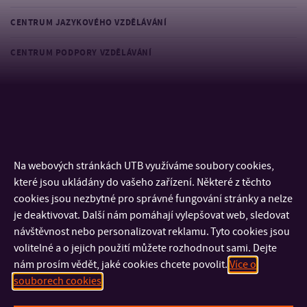
CENTRUM JAZYKOVÉHO VZDĚLÁVÁNÍ
CENTRUM PODPORY VZDĚLÁVÁNÍ
Studijní opory
Studijní opory pro program Specialista rozvoje a vzdělávání
dospělých
Na webových stránkách UTB využíváme soubory cookies,
které jsou ukládány do vašeho zařízení. Některé z těchto
cookies jsou nezbytné pro správné fungování stránky a nelze
je deaktivovat. Další nám pomáhají vylepšovat web, sledovat
návštěvnost nebo personalizovat reklamu. Tyto cookies jsou
volitelné a o jejich použití můžete rozhodnout sami. Dejte
nám prosím vědět, jaké cookies chcete povolit.
Více o
souborech cookies