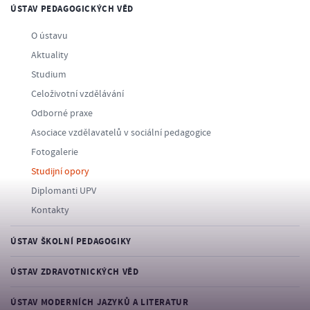
ÚSTAV PEDAGOGICKÝCH VĚD
O ústavu
Aktuality
Studium
Celoživotní vzdělávání
Odborné praxe
Asociace vzdělavatelů v sociální pedagogice
Fotogalerie
Studijní opory
Diplomanti UPV
Kontakty
ÚSTAV ŠKOLNÍ PEDAGOGIKY
ÚSTAV ZDRAVOTNICKÝCH VĚD
ÚSTAV MODERNÍCH JAZYKŮ A LITERATUR