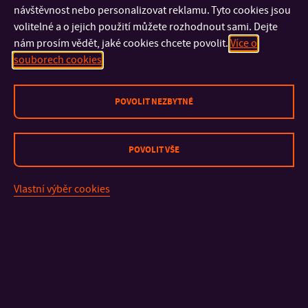
návštěvnost nebo personalizovat reklamu. Tyto cookies jsou
volitelné a o jejich použití můžete rozhodnout sami. Dejte
nám prosím vědět, jaké cookies chcete povolit.
Více o
souborech cookies
POVOLIT NEZBYTNÉ
KONTAKT
POVOLIT VŠE
DŮLEŽITÉ INFORMACE
Vlastní výběr cookies
FAKULTY A SOUČÁSTI
RYCHLÉ ODKAZY