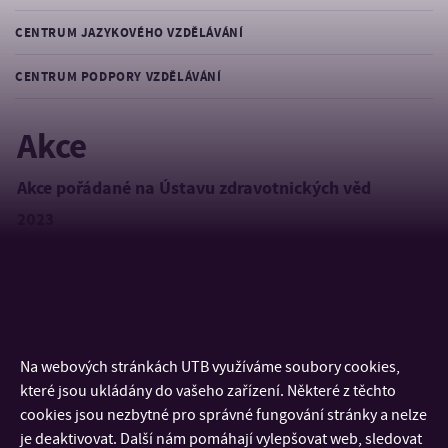
CENTRUM JAZYKOVÉHO VZDĚLÁVÁNÍ
CENTRUM PODPORY VZDĚLÁVÁNÍ
Akce
Akce pořádané na Ústavu zdravotnických věd
2023
Mikulášská besídka
Dobročinný bazar
Vánoční hvězda
Den Zdraví pro děti zaměstnanců UTB 2023
Na webových stránkách UTB využíváme soubory cookies,
2022
které jsou ukládány do vašeho zařízení. Některé z těchto
Den Zdraví pro děti zaměstnanců UTB 2022
cookies jsou nezbytné pro správné fungování stránky a nelze
je deaktivovat. Další nám pomáhají vylepšovat web, sledovat