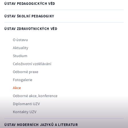
ÚSTAV PEDAGOGICKÝCH VĚD
ÚSTAV ŠKOLNÍ PEDAGOGIKY
ÚSTAV ZDRAVOTNICKÝCH VĚD
O ústavu
Aktuality
Studium
Celoživotní vzdělávání
Odborné praxe
Fotogalerie
Akce
Odborné akce, konference
Diplomanti UZV
Kontakty UZV
ÚSTAV MODERNÍCH JAZYKŮ A LITERATUR